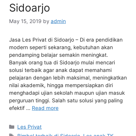
Sidoarjo
May 15, 2019
by
admin
Jasa Les Privat di Sidoarjo – Di era pendidikan
modern seperti sekarang, kebutuhan akan
pendamping belajar semakin meningkat.
Banyak orang tua di Sidoarjo mulai mencari
solusi terbaik agar anak dapat memahami
pelajaran dengan lebih maksimal, meningkatkan
nilai akademik, hingga mempersiapkan diri
menghadapi ujian sekolah maupun ujian masuk
perguruan tinggi. Salah satu solusi yang paling
efektif …
Read more
Categories
Les Privat
Tags
Bimbel terbaik di Sidoarjo
,
Les anak TK